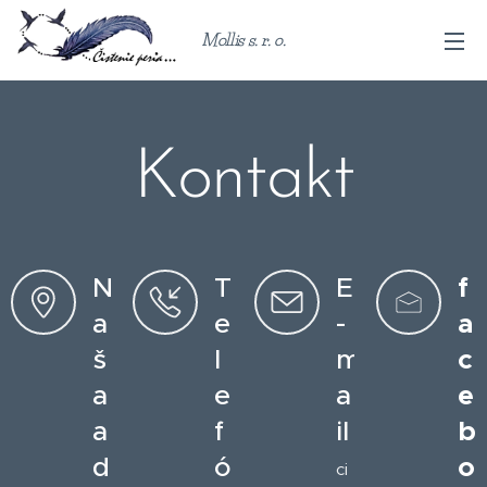
Mollis s. r. o.
Kontakt
N
T
E
f
a
e
-
a
š
l
m
c
a
e
a
e
a
f
il
b
d
ó
o
ci